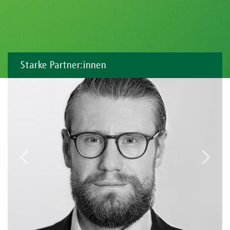
Starke Partner:innen
vorheriger
näch