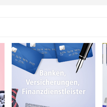
Solar- und Windp
Wettbewerbs-, Beihilfen- und Fördermittelrecht
t
Stadtwerke
ieversorgungsunternehmen beraten und vertreten wir
ge
 Angelegenheiten. Wir schützen unseren Mandanten 
m Anlagenbau
nten und sorgen für Rechtssicherheit bei den eigenen V
ieanlagen
Wir beraten außerdem Kommunen, Unternehmen und For
ativer Energieerzeugungs-, Speicher-, Transport- und
 Fördermitteln bis zum erfolgreichen Projektabschlus
ität:
punkt unserer Beratungspraxis bildet schließlich die
zeitig Potenziale und Chancen zu erkennen, dafür sorgt