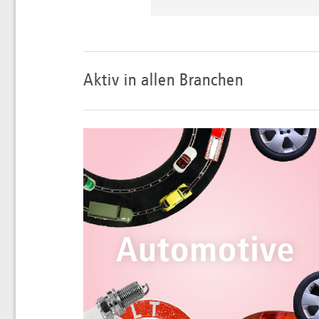
Vergaberecht
Wir sind erfahren im 
Wasserstoffwirtschaf
Diverse kommunale Energ
Wegenutzungsverträ
Aktiv in allen Branchen
wettbewerbsrechtlichen
Werkvertragsrecht i
Praktiken ihrer Konkurre
Zulassung von Energ
Marketingaktivitäten. 
bei der Umsetzung innov
von der Beantragung von
hinaus.
Und noch eine Spezial
Waste to Energy.
Einen besonderen Schwer
aus Abfällen. Hier recht