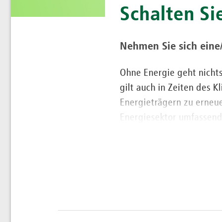
Schalten Sie
Nehmen Sie sich eine/
Ohne Energie geht nichts
gilt auch in Zeiten des 
Energieträgern zu erneu
Energiesektor umfassend
energiewirtschaftsrechtl
sind.
Wir beraten durch al
Das Energierecht lässt s
oder Preisbildung besch