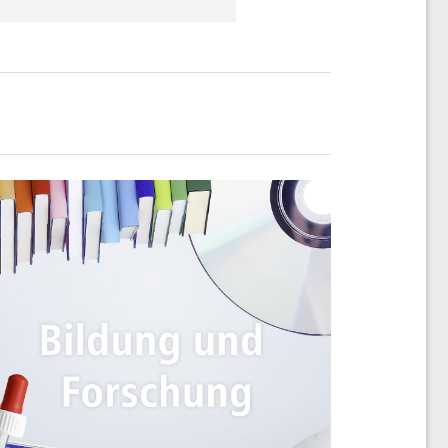
arkbetreiber
.
 laufend in
vor wettbewerbswidrigen
ertriebs- und
schungseinrichtungen
 -versorgungslösungen,
s und auch darüber
 Erzeugung von Energie
 unsere tiefe Kenntnis