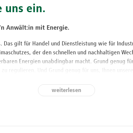
 uns ein.
n Anwält:in mit Energie.
. Das gilt für Handel und Dienstleistung wie für Indus
Klimaschutzes, der den schnellen und nachhaltigen Wech
erbaren Energien unabdingbar macht. Grund genug fü
 zu regulieren. Und Grund genug für uns, Ihnen unser
iche Expertise anzubieten. Unser Energieteam betreut 
weiterlesen
le Wertschöpfungsstufen.
ich nicht auf klassische Themen wie Energielieferungs
ränken. Energiewirtschaft beginnt vielmehr bei der G