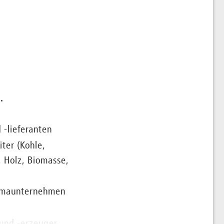
herkraftwerken,
 Solarparks – und
nehmigungsbestand
Erzeugungsanlagen immer
.
nsiver Produktion und
-lieferanten
nd verhandeln alle Arten
ter (Kohle,
für Strom und Gas.
, Holz, Biomasse,
rmaunternehmen
ise einen der führenden
en Mandanten kommt es
 und -erzeuger