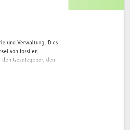
trie und Verwaltung. Dies
sel von fossilen
r den Gesetzgeber, den
e
Sie gern, egal wo Sie
verträge, Netzzugang
ewinnung von