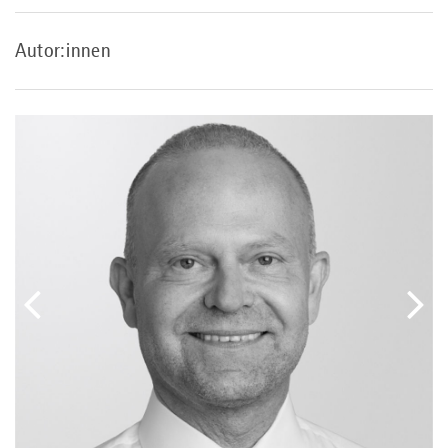
Autor:innen
vorheriger
näc