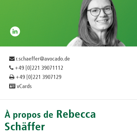
r.schaeffer@avocado.de
+49 [0]221 39071112
+49 [0]221 3907129
vCards
Rebecca
À propos de
Schäffer