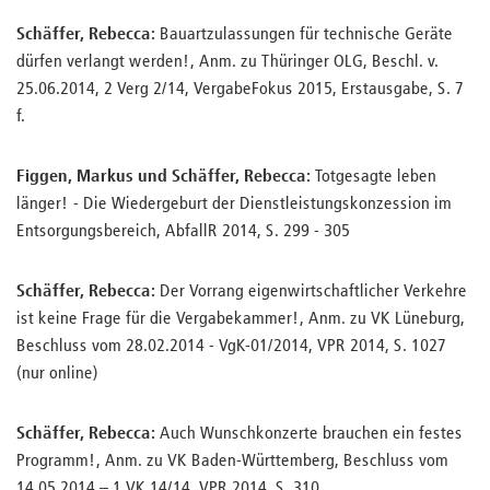
Schäffer, Rebecca:
Bauartzulassungen für technische Geräte
dürfen verlangt werden!, Anm. zu Thüringer OLG, Beschl. v.
25.06.2014, 2 Verg 2/14, VergabeFokus 2015, Erstausgabe, S. 7
f.
Figgen,
Markus
und Schäffer,
Rebecca
:
Totgesagte leben
länger! - Die Wiedergeburt der Dienstleistungskonzession im
Entsorgungsbereich, AbfallR 2014, S. 299 - 305
Schäffer, Rebecca:
Der Vorrang eigenwirtschaftlicher Verkehre
ist keine Frage für die Vergabekammer!, Anm. zu VK Lüneburg,
Beschluss vom 28.02.2014 - VgK-01/2014, VPR 2014, S. 1027
(nur online)
Schäffer, Rebecca:
Auch Wunschkonzerte brauchen ein festes
Programm!, Anm. zu VK Baden-Württemberg, Beschluss vom
14.05.2014 – 1 VK 14/14, VPR 2014, S. 310