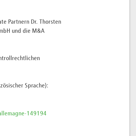
ate Partnern Dr. Thorsten
t mbH und die M&A
trollrechtlichen
nzösischer Sprache):
en-allemagne-149194