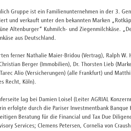
lich Gruppe ist ein Familienunternehmen in der 3. Ge
iert und verkauft unter den bekannten Marken „Rotkä
üne Altenburger“ Kuhmilch- und Ziegenmilchkäse. „D
enkäse aus Deutschland.
en ferner Nathalie Maier-Bridou (Vertrag), Ralph W.
 Christian Berger (Immobilien), Dr. Thorsten Lieb (Mark
 Tarec Alio (Versicherungen) (alle Frankfurt) und Matt
es Recht, Köln).
ferseite lag bei Damien Loisel (Leiter AGRIAL Konzern
in erfolgte durch die Pariser Investmentbank Banque
eitigen Beratung für die Financial und Tax Due Diligen
dvisory Services; Clemens Petersen, Cornelia von Craus