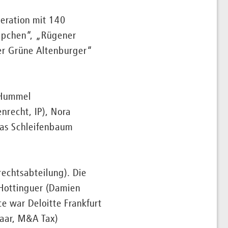
neration mit 140
ppchen“, „Rügener
er Grüne Altenburger“
 Hummel
enrecht, IP), Nora
hias Schleifenbaum
rechtsabteilung). Die
 Hottinguer (Damien
ce war Deloitte Frankfurt
haar, M&A Tax)