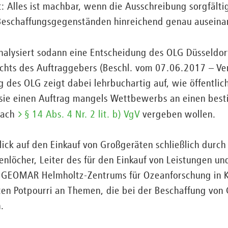
: Alles ist machbar, wenn die Ausschreibung sorgfält
Beschaffungsgegenständen hinreichend genau auseina
alysiert sodann eine Entscheidung des OLG Düsseldor
hts des Auftraggebers (Beschl. vom 07.06.2017 – Ver
 des OLG zeigt dabei lehrbuchartig auf, wie öffentli
ie einen Auftrag mangels Wettbewerbs an einen best
nach
§ 14 Abs. 4 Nr. 2 lit. b) VgV
vergeben wollen.
ick auf den Einkauf von Großgeräten schließlich durch
enlöcher, Leiter des für den Einkauf von Leistungen un
GEOMAR Helmholtz-Zentrums für Ozeanforschung in Kie
en Potpourri an Themen, die bei der Beschaffung von 
.