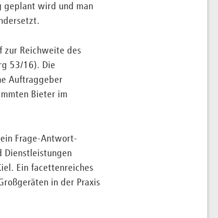
ig geplant wird und man
ndersetzt.
f zur Reichweite des
g 53/16). Die
che Auftraggeber
immten Bieter im
 ein Frage-Antwort-
d Dienstleistungen
l. Ein facettenreiches
Großgeräten in der Praxis