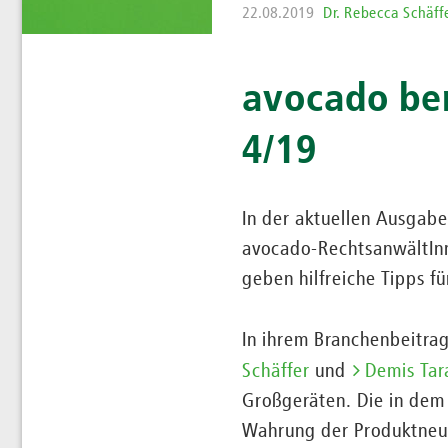
22.08.2019
Dr. Rebecca Schäff
avocado be
4/19
In der aktuellen Ausgab
avocado-RechtsanwältInn
geben hilfreiche Tipps f
In ihrem Branchenbeitr
Schäffer
und
Demis Ta
Großgeräten. Die in dem
Wahrung der Produktneutr