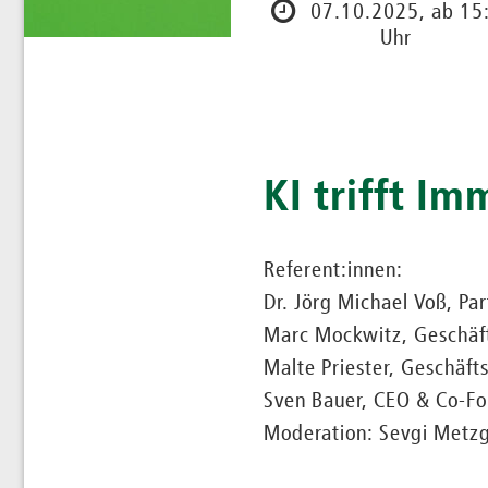
07.10.2025, ab 15
Uhr
KI trifft I
Referent:innen:
Dr. Jörg Michael Voß, Pa
Marc Mockwitz, Geschäft
Malte Priester, Geschäft
Sven Bauer, CEO & Co-F
Moderation: Sevgi Metzg