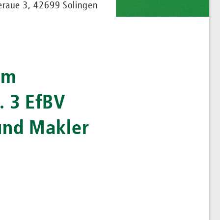
raue 3, 42699 Solingen
im
. 3 EfBV
und Makler