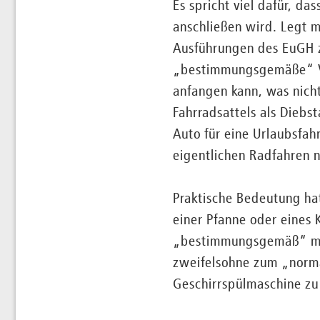
Es spricht viel dafür, d
anschließen wird. Legt 
Ausführungen des EuGH z
„bestimmungsgemäße“ Ve
anfangen kann, was nich
Fahrradsattels als Diebs
Auto für eine Urlaubsfa
eigentlichen Radfahren n
Praktische Bedeutung hat
einer Pfanne oder eines
„bestimmungsgemäß“ mit 
zweifelsohne zum „norma
Geschirrspülmaschine zu