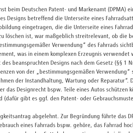
chst beim Deutschen Patent- und Markenamt (DPMA) ei
nes Designs betreffend die Unterseite eines Fahrradsatt
bbildung eingetragen, die die Unterseite eines Fahrrad
zu löschen ist, war maßgeblich streitrelevant, ob die 
bestimmungsgemäßer Verwendung“ des Fahrrads sichtba
ement, was in einem komplexen Erzeugnis verwendet wi
t des beanspruchten Designs nach dem Gesetz (§§ 1 Nr
renzen von der „bestimmungsgemäßen Verwendung“ s
hmen der Instandhaltung, Wartung oder Reparatur“. D
er das Designrecht bspw. Teile eines Autos schützen kö
d (dafür gibt es ggf. den Patent- oder Gebrauchsmuste
gkeitsantrag abgelehnt. Zur Begründung führte das D
rauch eines Fahrrads bspw. gehöre, das Fahrrad hoc