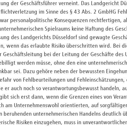
ung der Geschäftsführer verneint. Das Landgericht Dü
pflichtverletzung im Sinne des § 43 Abs. 2 GmbHG Feh
zwar personalpolitische Konsequenzen rechtfertigen, 
unternehmerischen Spielraums keine Haftung des Gesc
sung des Landgerichts Düsseldorf sind gewagte Geschä
n, wenn das erlaubte Risiko überschritten wird. Bei di
r Geschäftsleitung bei der Leitung der Geschäfte des
billigt werden müsse, ohne den eine unternehmerische
enkbar sei. Dazu gehöre neben der bewussten Eingehung
efahr von Fehlbeurteilungen und Fehleinschätzungen, 
e er auch noch so verantwortungsbewusst handeln, aus
rgibt sich erst dann, wenn die Grenzen eines von Ver
ch am Unternehmenswohl orientierten, auf sorgfältiger
 beruhenden unternehmerischen Handelns deutlich üb
erische Risiken einzugehen, muss in unverantwortliche