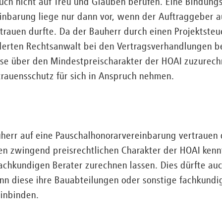
uch nicht auf Treu und Glauben berufen. Eine Bindung
nbarung liege nur dann vor, wenn der Auftraggeber a
rauen durfte. Da der Bauherr durch einen Projektsteu
erten Rechtsanwalt bei den Vertragsverhandlungen be
sse über den Mindestpreischarakter der HOAI zuzurech
trauensschutz für sich in Anspruch nehmen.
uherr auf eine Pauschalhonorarvereinbarung vertrauen 
den zwingend preisrechtlichen Charakter der HOAI kennt
achkundigen Berater zurechnen lassen. Dies dürfte auch
nn diese ihre Bauabteilungen oder sonstige fachkundi
inbinden.