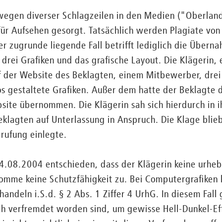
 wegen diverser Schlagzeilen in den Medien ("Oberland
für Aufsehen gesorgt. Tatsächlich werden Plagiate vo
 Der zugrunde liegende Fall betrifft lediglich die Über
 drei Grafiken und das grafische Layout. Die Klägerin
f der Website des Beklagten, einem Mitbewerber, drei 
s gestaltete Grafiken. Außer dem hatte der Beklagte 
site übernommen. Die Klägerin sah sich hierdurch in 
klagten auf Unterlassung in Anspruch. Die Klage blieb 
rufung einlegte.
08.2004 entschieden, dass der Klägerin keine urheb
komme keine Schutzfähigkeit zu. Bei Computergrafiken 
andeln i.S.d. § 2 Abs. 1 Ziffer 4 UrhG. In diesem Fall
ch verfremdet worden sind, um gewisse Hell-Dunkel-Eff