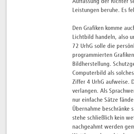
Auffassung der Richter s
Leistungen beruhe. Es fe
Den Grafiken komme auch 
Lichtbild handeln, also 
72 UrhG solle die persön
programmierten Grafiken.
Bildherstellung. Schutzg
Computerbild als solche
Ziffer 4 UrhG aufweise. 
verlangen. Als Sprachwer
nur einfache Sätze fänd
Übernahme beschränke sic
stehe schließlich kein w
nachgeahmt werden gemäß