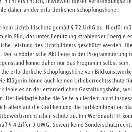
ei nicht ersichtlich, inwieweit dieser Verfremdungseff
hle daher an der erforderlichen Schöpfungshöhe.
kein Lichtbildschutz gemäß § 72 UrhG zu. Hierfür müs
um ein Bild, das unter Benutzung strahlender Energie e
liche Leistung des Lichtbildners geschützt werden. Hie
 Der schöpferische Akt liege in der Programmierung u
egenstand könne daher nur das Programm selbst sein, 
s die erforderliche Schöpfungshöhe von Bildkunstwerk
Die Klägerin könne auch keinen Urheberrechtsschutz fü
k fehle es an der erforderlichen Gestaltungshöhe, wei
en. Der Beklagte habe die Seite außerdem nicht insg
h allein auf die Grafiken und die Farbkombination bl
ettbewerbsrechtlicher Schutz zu. Ein Werbeauftritt kö
 § 4 Ziffer 9 UWG. Soweit keine Sonderschutzrechte 