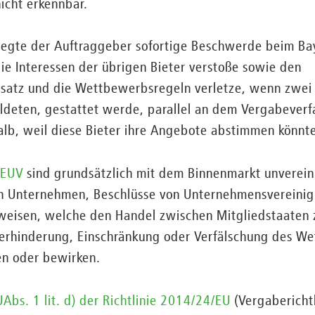
icht erkennbar.
legte der Auftraggeber sofortige Beschwerde beim Ba
ie Interessen der übrigen Bieter verstoße sowie den
atz und die Wettbewerbsregeln verletze, wenn zwei B
bildeten, gestattet werde, parallel an dem Vergabever
alb, weil diese Bieter ihre Angebote abstimmen könnt
AEUV
sind grundsätzlich mit dem Binnenmarkt unverein
n Unternehmen, Beschlüsse von Unternehmensvereinig
eisen, welche den Handel zwischen Mitgliedstaaten 
Verhinderung, Einschränkung oder Verfälschung des W
n oder bewirken.
UAbs. 1 lit. d) der Richtlinie 2014/24/EU
(Vergaberichtl