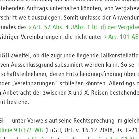
stehenden Auftrags unterhalten könnten, von Vergabev
orschrift weit auszulegen. Somit umfasse der Anwendu
grundes des
Art. 57 Abs. 4 UAbs. 1 lit. d) der Vergabe
driger Vereinbarungen, die nicht unter
Art. 101 A
uGH Zweifel, ob die zugrunde liegende Fallkonstellati
iven Ausschlussgrund subsumiert werden kann. So sei 
tschaftsteilnehmer, deren Entscheidungsfindung über 
ander „Vereinbarungen“ schließen könnten. Allerdings
n Anbetracht der zwischen X und X. Reisen bestehend
it bestehe.
GH – unter Verweis auf seine Rechtsprechung im gleic
htlinie 93/37/EWG
(EuGH, Urt. v. 16.12.2008, Rs. C-2