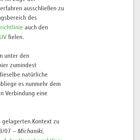
erfahren ausschließen zu
ngsbereich des
richtlinie
auch den
EUV
fielen.
on unter den
hier zumindest
dieselbe natürliche
 obliege es nunmehr dem
en Verbindung eine
h gelagerten Kontext zu
13/07 –
Michaniki
,