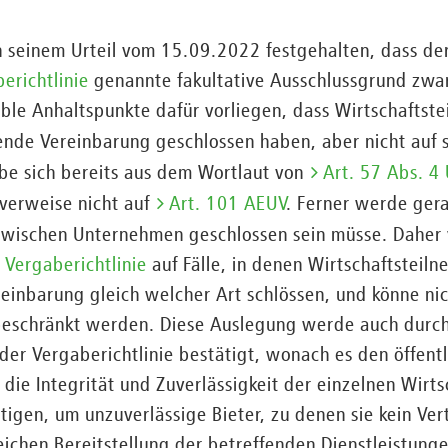
n seinem Urteil vom 15.09.2022 festgehalten, dass de
berichtlinie
genannte fakultative Ausschlussgrund zwar 
ble Anhaltspunkte dafür vorliegen, dass Wirtschaftst
nde Vereinbarung geschlossen haben, aber nicht auf 
ebe sich bereits aus dem Wortlaut von
Art. 57 Abs. 4 
 verweise nicht auf
Art. 101 AEUV
. Ferner werde gera
zwischen Unternehmen geschlossen sein müsse. Daher
r Vergaberichtlinie
auf Fälle, in denen Wirtschaftsteiln
inbarung gleich welcher Art schlössen, und könne ni
schränkt werden. Diese Auslegung werde auch durch 
) der Vergaberichtlinie bestätigt, wonach es den öffen
 die Integrität und Zuverlässigkeit der einzelnen Wirt
tigen, um unzuverlässige Bieter, zu denen sie kein Ver
greichen Bereitstellung der betreffenden Dienstleistung