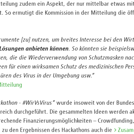
itteilung zudem ein Aspekt, der nur mittelbar etwas m
t. So ermutigt die Kommission in der Mitteilung die öf
trumente [zu] nutzen, um breites Interesse bei den Wir
 Lösungen anbieten können
. So könnten sie beispiels
ren, die die Wiederverwendung von Schutzmasken nac
een für einen wirksamen Schutz des medizinischen Per
üren des Virus in der Umgebung usw.“
itteilung
kathon - #WirVsVirus
“
wurde insoweit von der Bundesr
reich durchgeführt. Die gesammelten Ideen werden akt
prechende Finanzierungsmöglichkeiten – Crowdfunding,
l. zu den Ergebnissen des Hackathons auch die
Zusam