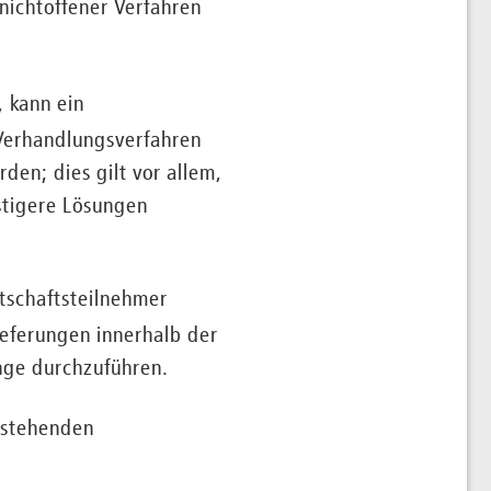
nichtoffener Verfahren
, kann ein
 Verhandlungsverfahren
den; dies gilt vor allem,
stigere Lösungen
tschaftsteilnehmer
Lieferungen innerhalb der
änge durchzuführen.
estehenden