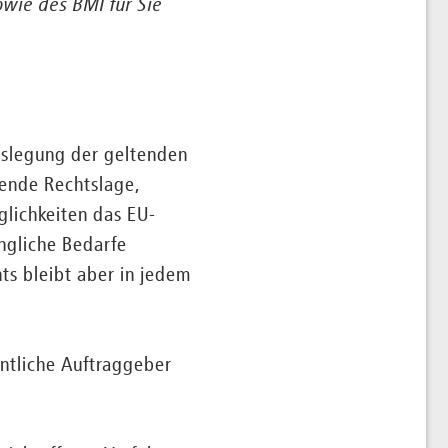
owie des BMI für Sie
Auslegung der geltenden
tende Rechtslage,
lichkeiten das EU-
ngliche Bedarfe
s bleibt aber in jedem
fentliche Auftraggeber