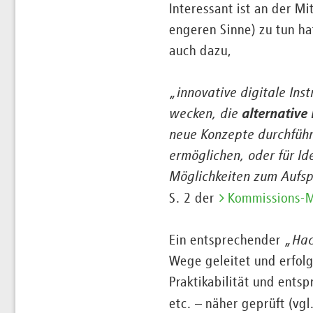
Interessant ist an der M
engeren Sinne) zu tun ha
auch dazu,
„innovative digitale Ins
wecken, die
alternative
neue Konzepte durchfüh
ermöglichen, oder für Id
Möglichkeiten zum Aufsp
S. 2 der
Kommissions-M
Ein entsprechender
„
Hac
Wege geleitet und erfolg
Praktikabilität und ents
etc. – näher geprüft (vg