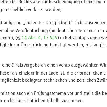
geltender Rechtslage zur Beschleunigung offener oder 
ngen erheblich verkürzt werden;
ität aufgrund „äußerster Dringlichkeit“ nicht ausreichen
n ohne Veröffentlichung (im deutschen Terminus: ein
bewerb, §§
14 Abs. 4
,
17 VgV
) in Betracht gezogen wer
glich zur Überbrückung benötigt werden, bis langfri
ar eine Direktvergabe an einen vorab ausgewählten Wir
dieser als einziger in der Lage ist, die erforderlichen 
ringlichkeit bedingten technischen und zeitlichen Zw
mmission auch ein Prüfungsschema vor und stellt die b
er recht übersichtlichen Tabelle zusammen.