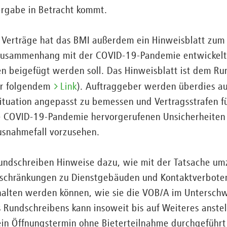
ergabe in Betracht kommt.
 Verträge hat das BMI außerdem ein Hinweisblatt zu
Zusammenhang mit der COVID-19-Pandemie entwickelt
n beigefügt werden soll. Das Hinweisblatt ist dem R
er folgendem
Link
). Auftraggeber werden überdies a
Situation angepasst zu bemessen und Vertragsstrafen 
e COVID-19-Pandemie hervorgerufenen Unsicherheiten h
snahmefall vorzusehen.
Rundschreiben Hinweise dazu, wie mit der Tatsache um
chränkungen zu Dienstgebäuden und Kontaktverboten 
alten werden können, wie sie die VOB/A im Unterschw
s Rundschreibens kann insoweit bis auf Weiteres anstel
ein Öffnungstermin ohne Bieterteilnahme durchgeführt