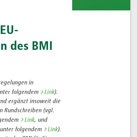
 EU-
en des BMI
regelungen in
 unter folgendem
Link
)
.
und ergänzt insoweit die
n Rundschreiben (vgl.
olgendem
Link
, und
 unter folgendem
Link
).