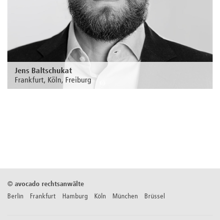
Jens Baltschukat
Frankfurt, Köln, Freiburg
Zur Person
©
avocado rechtsanwälte
Berlin Frankfurt Hamburg Köln München Brüssel