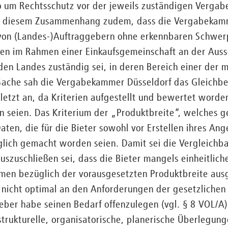
 um Rechtsschutz vor der jeweils zuständigen Verga
 in diesem Zusammenhang zudem, dass die Vergabekam
 von (Landes-)Auftraggebern ohne erkennbaren Schwer
en im Rahmen einer Einkaufsgemeinschaft an der Aussc
en Landes zuständig sei, in deren Bereich einer der 
r Sache sah die Vergabekammer Düsseldorf das Gleichb
letzt an, da Kriterien aufgestellt und bewertet worde
 seien. Das Kriterium der „Produktbreite“, welches g
aten, die für die Bieter sowohl vor Erstellen ihres An
lich gemacht worden seien. Damit sei die Vergleichba
auszuschließen sei, dass die Bieter mangels einheitlic
men bezüglich der vorausgesetzten Produktbreite au
e nicht optimal an den Anforderungen der gesetzlichen
geber habe seinen Bedarf offenzulegen (vgl. § 8 VOL/
trukturelle, organisatorische, planerische Überlegun