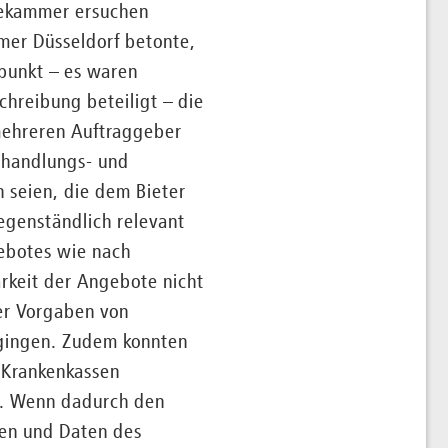
bekammer ersuchen
mer Düsseldorf betonte,
punkt – es waren
hreibung beteiligt – die
mehreren Auftraggeber
ehandlungs- und
n seien, die dem Bieter
egenständlich relevant
gebotes wie nach
rkeit der Angebote nicht
her Vorgaben von
sgingen. Zudem konnten
 Krankenkassen
A). Wenn dadurch den
gen und Daten des