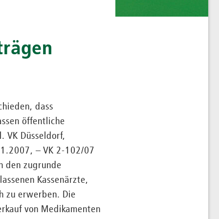
trägen
chieden, dass
ssen öffentliche
. VK Düsseldorf,
11.2007, – VK 2-102/07
in den zugrunde
elassenen Kassenärzte,
h zu erwerben. Die
erkauf von Medikamenten