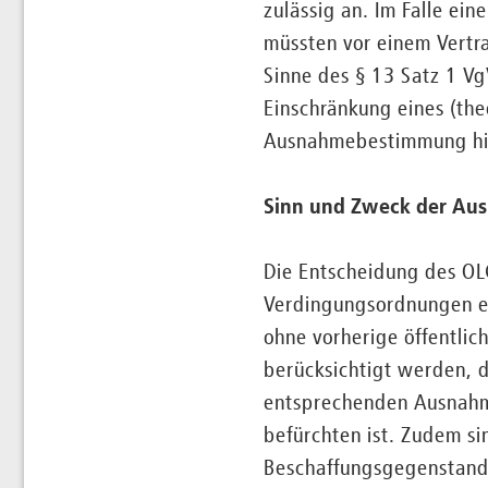
zulässig an. Im Falle ei
müssten vor einem Vertr
Sinne des § 13 Satz 1 Vg
Einschränkung eines (th
Ausnahmebestimmung h
Sinn und Zweck der Au
Die Entscheidung des OLG
Verdingungsordnungen en
ohne vorherige öffentli
berücksichtigt werden, 
entsprechenden Ausnahmev
befürchten ist. Zudem si
Beschaffungsgegenstandes