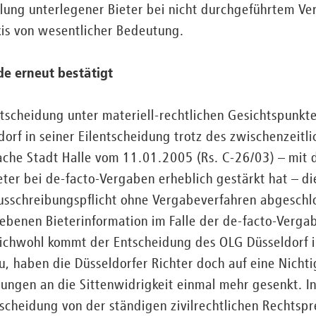
llung unterlegener Bieter bei nicht durchgeführtem V
axis von wesentlicher Bedeutung.
e erneut bestätigt
ntscheidung unter materiell-rechtlichen Gesichtspunk
dorf in seiner Eilentscheidung trotz des zwischenzeitl
ache Stadt Halle vom 11.01.2005 (Rs. C-26/03) – mit
eter bei de-facto-Vergaben erheblich gestärkt hat – die
usschreibungspflicht ohne Vergabeverfahren abgeschl
iebenen Bieterinformation im Falle der de-facto-Verga
leichwohl kommt der Entscheidung des OLG Düsseldorf i
u, haben die Düsseldorfer Richter doch auf eine Nich
rungen an die Sittenwidrigkeit einmal mehr gesenkt. 
scheidung von der ständigen zivilrechtlichen Rechtsp