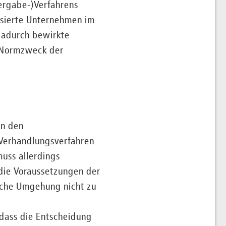
Vergabe-)Verfahrens
ssierte Unternehmen im
 dadurch bewirkte
m Normzweck der
in den
Verhandlungsverfahren
uss allerdings
die Voraussetzungen der
liche Umgehung nicht zu
 dass die Entscheidung