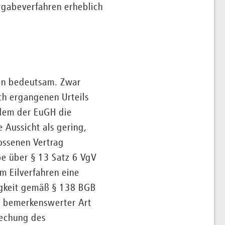
ergabeverfahren erheblich
ten bedeutsam. Zwar
ich ergangenen Urteils
 dem der EuGH die
 Aussicht als gering,
ossenen Vertrag
be über § 13 Satz 6 VgV
m Eilverfahren eine
tigkeit gemäß § 138 BGB
In bemerkenswerter Art
rechung des