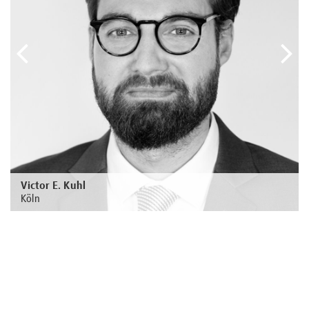
vorheriger
näc
Victor E. Kuhl
Köln
Zur Person