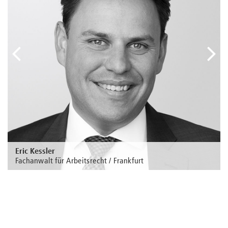
vorheriger
näc
Eric Kessler
Fachanwalt für Arbeitsrecht / Frankfurt
Zur Person