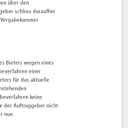
nen über den
geber schloss daraufhin
ie Vergabekammer
es Bieters wegen eines
everfahren einer
ters für das aktuelle
anstehenden
abeverfahren keine
e der Auftraggeber nicht
er nun