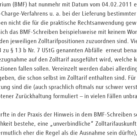
rium (BMF) hat nunmehr mit Datum vom 04.02.2011 ei
arge-Verfahrens u. a. bei der Lieferung bestimmter A
iben nicht die für die praktische Rechtsanwendung gew
 sich das BMF-Schreiben beispielsweise mit keinem Wor
en jeweiligen Zolltarifpositionen zuzuordnen sind. V
 3 zu § 13 b Nr. 7 UStG genannten Abfälle erneut ben
ezugnahme auf den Zolltarif ausgeführt wird, welche k
stionen fallen sollen. Vereinzelt werden dabei allerdin
ben, die schon selbst im Zolltarif enthalten sind. Für
ng sind die (auch sprachlich oftmals nur schwer vers
ener Zurückhaltung formuliert – in vielen Fällen unbr
rfte in der Praxis der Hinweis in dem BMF-Schreiben se
chkeit bestehe, eine „unverbindliche“ Zolltarifauskunf
rmutlich eher die Regel als die Ausnahme sein dürfte),