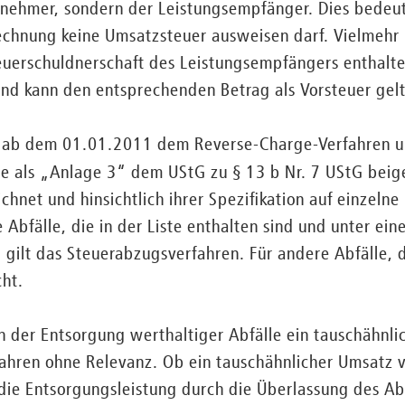
rnehmer, sondern der Leistungsempfänger. Dies bedeut
echnung keine Umsatzsteuer ausweisen darf. Vielmehr
teuerschuldnerschaft des Leistungsempfängers enthalte
nd kann den entsprechenden Betrag als Vorsteuer ge
 ab dem 01.01.2011 dem Reverse-Charge-Verfahren unte
e als „Anlage 3“ dem UStG zu § 13 b Nr. 7 UStG beigef
hnet und hinsichtlich ihrer Spezifikation auf einzelne 
 Abfälle, die in der Liste enthalten sind und unter ei
n, gilt das Steuerabzugsverfahren. Für andere Abfälle, d
cht.
en der Entsorgung werthaltiger Abfälle ein tauschähnlic
hren ohne Relevanz. Ob ein tauschähnlicher Umsatz vor
 die Entsorgungsleistung durch die Überlassung des Abf