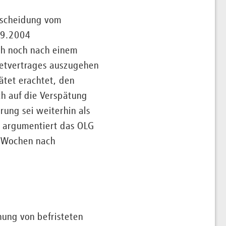
tscheidung vom
09.2004
ch noch nach einem
etvertrages auszugehen
ätet erachtet, den
h auf die Verspätung
ung sei weiterhin als
h argumentiert das OLG
2 Wochen nach
ung von befristeten