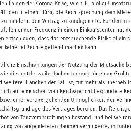
nden Folgen der Corona-Krise, wie z.B. bloßer Umsatzr
häftigen in einem Büro, die Rechtsprechung dem Miete
 zu mindern, den Vertrag zu kündigen etc. Für den in
haft fehlenden Frequenz in einem Einkaufscenter hat d
n entschieden, dass das entsprechende Risiko allein de
 keinerlei Rechte geltend machen kann.
rdliche Einschränkungen der Nutzung der Mietsache b
ie dies mittlerweile flächendeckend für einen Großtei
 weitere Branchen der Fall ist, für mehr als unerhebli
erlich auf eine schon vom Reichsgericht begründete R
 bzw. einer vorübergehenden Unmöglichkeit der Vermie
chäftsgrundlage des Vertrages berufen. Das Reichsger
rbot von Tanzveranstaltungen bestand, und bei weiter
tzung von angemieteten Räumen verhinderte, mitunte