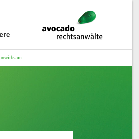
iere
t unwirksam