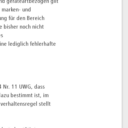
 und geräteartbezogen gilt
. marken- und
ung für den Bereich
 bisher noch nicht
es
e lediglich fehlerhafte
4 Nr. 11 UWG, dass
dazu bestimmt ist, im
verhaltensregel stellt