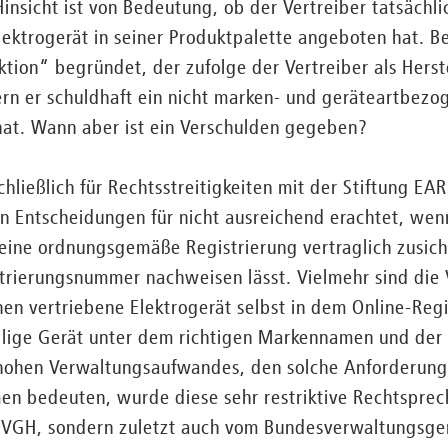
 Hinsicht ist von Bedeutung, ob der Vertreiber tatsächli
 Elektrogerät in seiner Produktpalette angeboten hat. B
ktion“ begründet, der zufolge der Vertreiber als Herst
fern er schuldhaft ein nicht marken- und geräteartbezog
at. Wann aber ist ein Verschulden gegeben?
hließlich für Rechtsstreitigkeiten mit der Stiftung EA
ten Entscheidungen für nicht ausreichend erachtet, wenn
 eine ordnungsgemäße Registrierung vertraglich zusic
rierungsnummer nachweisen lässt. Vielmehr sind die V
hnen vertriebene Elektrogerät selbst in dem Online-Reg
ilige Gerät unter dem richtigen Markennamen und der 
es hohen Verwaltungsaufwandes, den solche Anforderun
n bedeuten, wurde diese sehr restriktive Rechtsprech
 VGH, sondern zuletzt auch vom Bundesverwaltungsgeri