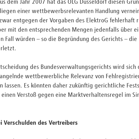
aus dem Jahr 2007 hat das OLG Düsseldorf diesen Grun
rliegen einer wettbewerbsrelevanten Handlung verneint
zwar entgegen der Vorgaben des ElektroG fehlerhaft re
aber mit den entsprechenden Mengen jedenfalls über e
en Fall würden – so die Begründung des Gerichts – die
rletzt.
Entscheidung des Bundesverwaltungsgerichts wird sich
mangelnde wettbewerbliche Relevanz von Fehlregistrie
n lassen. Es könnten daher zukünftig gerichtliche Fest
n einen Verstoß gegen eine Marktverhaltensregel im S
ei Verschulden des Vertreibers