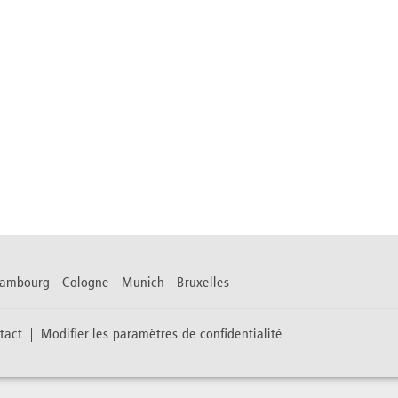
Hambourg Cologne Munich Bruxelles
tact
Modifier les paramètres de confidentialité